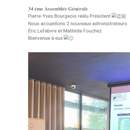
𝟑𝟒 𝐞̀𝐦𝐞 𝐀𝐬𝐬𝐞𝐦𝐛𝐥𝐞́𝐞 𝐆𝐞́𝐧𝐞́𝐫𝐚𝐥𝐞
Pierre-Yves Bourgeois réélu Président
Nous accueillons 2 nouveaux administrateurs
Éric Lefebvre et Mathilde Fouchez
Bienvenue à eux