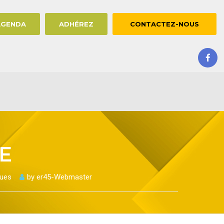
AGENDA
ADHÉREZ
CONTACTEZ-NOUS
E
ques
by
er45-Webmaster