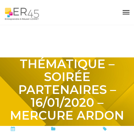
SOIRÉE
THÉMATIQUE –
SOIRÉE
PARTENAIRES –
16/01/2020 –
MERCURE ARDON
15 février 2020
Soirées thématiques
SOIREE