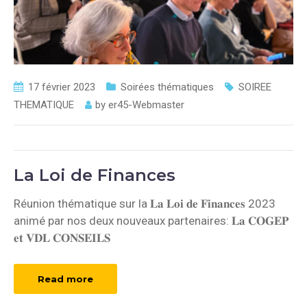
17 février 2023
Soirées thématiques
SOIREE
THEMATIQUE
by
er45-Webmaster
La Loi de Finances
Réunion thématique sur la 𝐋𝐚 𝐋𝐨𝐢 𝐝𝐞 𝐅𝐢𝐧𝐚𝐧𝐜𝐞𝐬 2023
animé par nos deux nouveaux partenaires: 𝐋𝐚 𝐂𝐎𝐆𝐄𝐏
𝐞𝐭 𝐕𝐃𝐋 𝐂𝐎𝐍𝐒𝐄𝐈𝐋𝐒
Read more